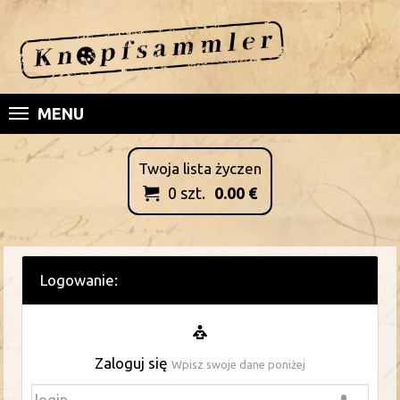
MENU
Twoja lista życzen
0
szt.
0.00
€

Logowanie:
Zaloguj się
Wpisz swoje dane poniżej