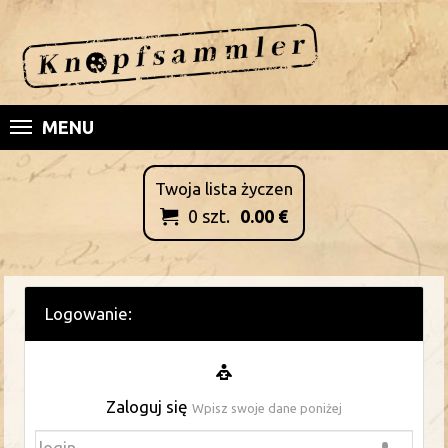
MENU
Twoja lista życzen
0
szt.
0.00
€

Logowanie:
Zaloguj się
Wpisz swoje dane poniżej