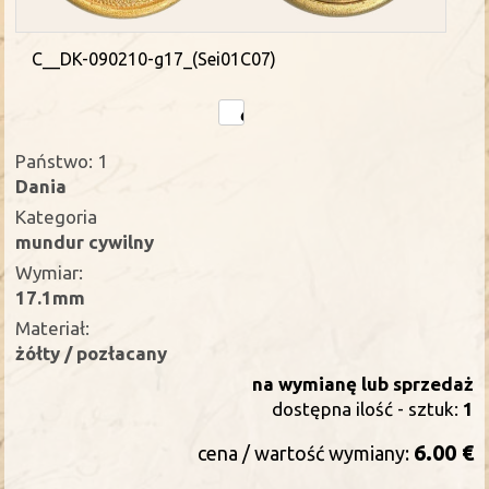
C__DK-090210-g17_(Sei01C07)
Państwo: 1
Dania
Kategoria
mundur cywilny
Wymiar:
17.1mm
Materiał:
żółty / pozłacany
na wymianę lub sprzedaż
dostępna ilość - sztuk:
1
6.00 €
cena / wartość wymiany: