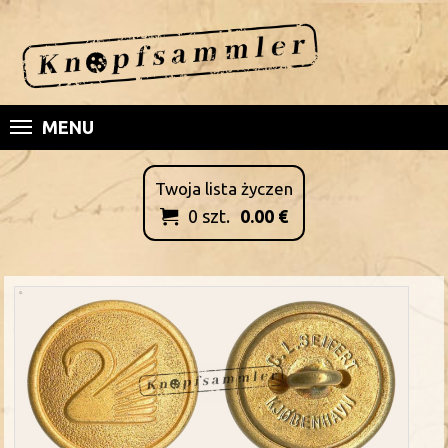
MENU
Twoja lista życzen
0
szt.
0.00
€
