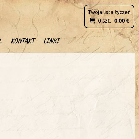
Twoja lista życzen
0
szt.
0.00
€

.
KONTAKT
LINKI