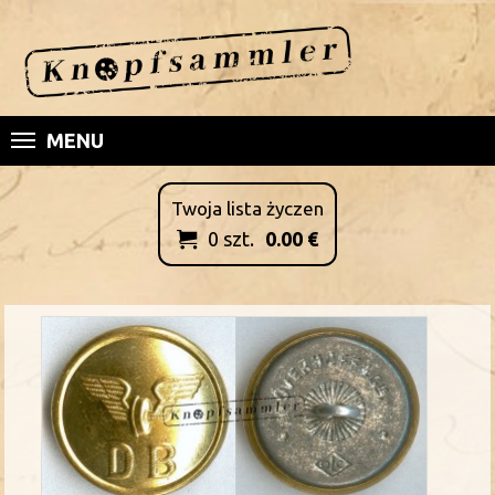
MENU
Twoja lista życzen
0
szt.
0.00
€
