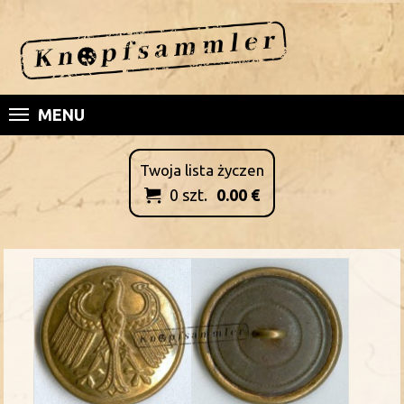
MENU
Twoja lista życzen
0
szt.
0.00
€
