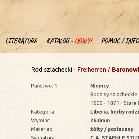
LITERATURA
KATALOG -
NOWY!
POMOC / INFO
Ród szlachecki -
Freiherren
/
Baronow
Państwo: 1
Niemcy
Rodziny szlachecki
1500 - 1871 - Stare
Kategoria
Liberia, herby rodz
Wymiar:
26.0mm
Materiał:
żółty / pozłacany
Sygnatura:
C.A. STAEHLE STU