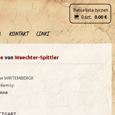
Twoja lista życzen
0
szt.
0.00
€

.
KONTAKT
LINKI
ie
von
Waechter-Spittler
e w WIRTEMBERGII
 Niemcy
inne
TTGART .