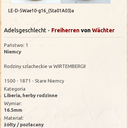
LE-D-5Wae10-g16_(Sta01A03)a
Adelsgeschlecht -
Freiherren
von
Wächter
Państwo: 1
Niemcy
Rodziny szlacheckie w WIRTEMBERGII
1500 - 1871 - Stare Niemcy
Kategoria
Liberia, herby rodzinne
Wymiar:
16.5mm
Materiał:
żółty / pozłacany