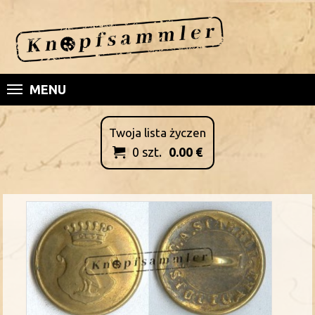
MENU
Twoja lista życzen
0
szt.
0.00
€
