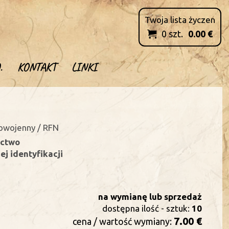
Twoja lista życzen
0
szt.
0.00
€

.
KONTAKT
LINKI
powojenny / RFN
ectwo
j identyfikacji
na wymianę lub sprzedaż
dostępna ilość - sztuk:
10
7.00 €
cena / wartość wymiany: