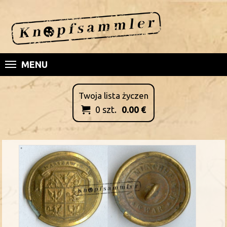
MENU
Twoja lista życzen
0
szt.
0.00
€
