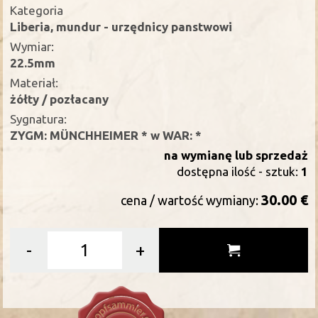
Kategoria
Liberia, mundur - urzędnicy panstwowi
Wymiar:
22.5mm
Materiał:
żółty / pozłacany
Sygnatura:
ZYGM: MÜNCHHEIMER * w WAR: *
na wymianę lub sprzedaż
dostępna ilość - sztuk:
1
30.00 €
cena / wartość wymiany:
-
+