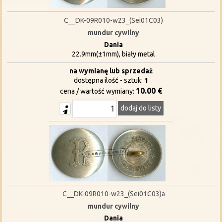
C__DK-09R010-w23_(Sei01C03)
mundur cywilny
Dania
22.9mm(±1mm), biały metal
na wymianę lub sprzedaż
dostępna ilość - sztuk:
1
10.00 €
cena / wartość wymiany:
dodaj do listy
C__DK-09R010-w23_(Sei01C03)a
mundur cywilny
Dania