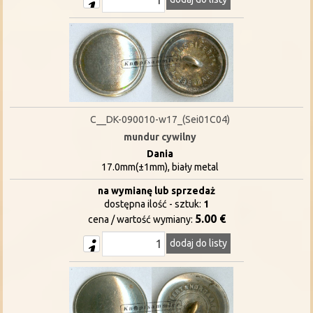
C__DK-090010-w17_(Sei01C04)
mundur cywilny
Dania
17.0mm(±1mm), biały metal
na wymianę lub sprzedaż
dostępna ilość - sztuk:
1
5.00 €
cena / wartość wymiany:
dodaj do listy