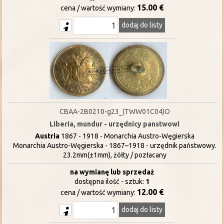
15.00 €
cena / wartość wymiany:
dodaj do listy
CBAA-2B0210-g23_(TWW01C04)O
Liberia, mundur - urzędnicy panstwowi
Austria
1867 - 1918 - Monarchia Austro-Węgierska
Monarchia Austro-Węgierska - 1867–1918 - urzędnik państwowy.
23.2mm(±1mm), żółty / pozłacany
na wymianę lub sprzedaż
dostępna ilość - sztuk:
1
12.00 €
cena / wartość wymiany:
dodaj do listy