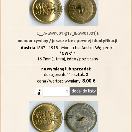
C__A-GWK001-g17_(BSW01J01)a
mundur cywilny / jeszcze bez pewnej identyfikacji
Austria
1867 - 1918 - Monarchia Austro-Węgierska
"
GWK
" ?
16.7mm(±1mm), żółty / pozłacany
na wymianę lub sprzedaż
dostępna ilość - sztuk:
2
8.00 €
cena / wartość wymiany:
dodaj do listy