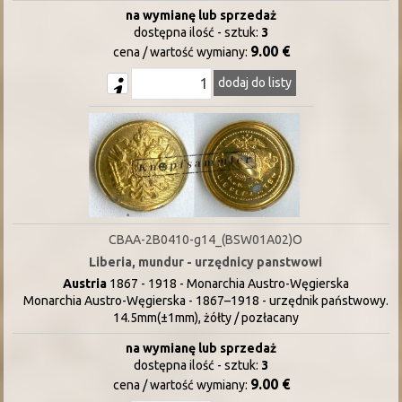
na wymianę lub sprzedaż
dostępna ilość - sztuk:
3
9.00 €
cena / wartość wymiany:
dodaj do listy
CBAA-2B0410-g14_(BSW01A02)O
Liberia, mundur - urzędnicy panstwowi
Austria
1867 - 1918 - Monarchia Austro-Węgierska
Monarchia Austro-Węgierska - 1867–1918 - urzędnik państwowy.
14.5mm(±1mm), żółty / pozłacany
na wymianę lub sprzedaż
dostępna ilość - sztuk:
3
9.00 €
cena / wartość wymiany: