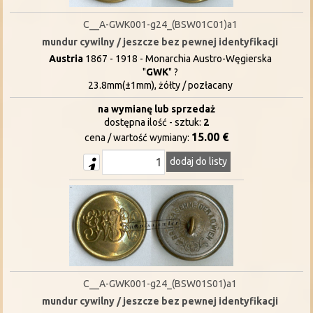
C__A-GWK001-g24_(BSW01C01)a1
mundur cywilny / jeszcze bez pewnej identyfikacji
Austria
1867 - 1918 - Monarchia Austro-Węgierska
"
GWK
" ?
23.8mm(±1mm), żółty / pozłacany
na wymianę lub sprzedaż
dostępna ilość - sztuk:
2
15.00 €
cena / wartość wymiany:
dodaj do listy
C__A-GWK001-g24_(BSW01S01)a1
mundur cywilny / jeszcze bez pewnej identyfikacji