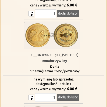
dostępna ilość - sztuk:
1
6.00 €
cena / wartość wymiany:
dodaj do listy
C__DK-090210-g17_(Sei01C07)
mundur cywilny
Dania
17.1mm(±1mm), żółty / pozłacany
na wymianę lub sprzedaż
dostępna ilość - sztuk:
1
6.00 €
cena / wartość wymiany:
dodaj do listy