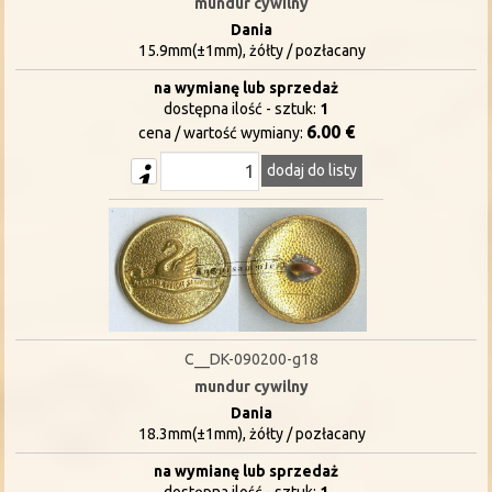
mundur cywilny
Dania
15.9mm(±1mm), żółty / pozłacany
na wymianę lub sprzedaż
dostępna ilość - sztuk:
1
6.00 €
cena / wartość wymiany:
dodaj do listy
C__DK-090200-g18
mundur cywilny
Dania
18.3mm(±1mm), żółty / pozłacany
na wymianę lub sprzedaż