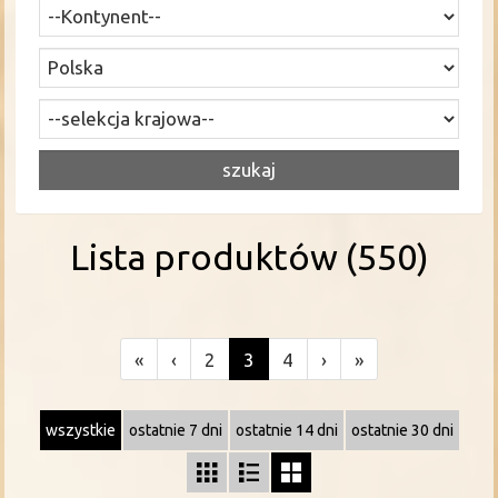
Lista produktów (550)
«
‹
2
3
4
›
»
wszystkie
ostatnie 7 dni
ostatnie 14 dni
ostatnie 30 dni


