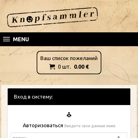
MENU
Ваш список пожеланий
0
шт.
0.00
€

Вход в систему:
Авторизоваться
Введите свои данные ниже