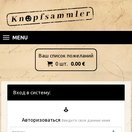
MENU
Ваш список пожеланий
0
шт.
0.00
€

Вход в систему:
Авторизоваться
Введите свои данные ниже