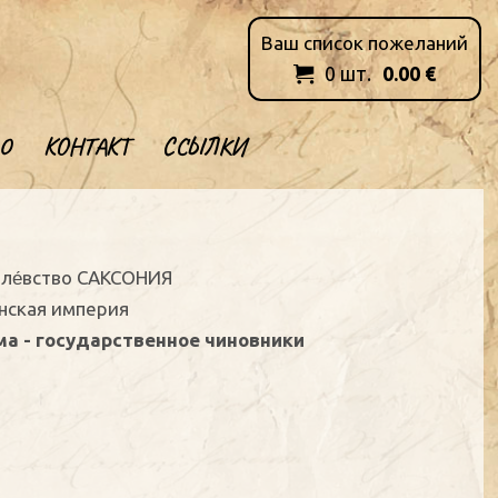
Ваш список пожеланий
0
шт.
0.00
€

О
КОНТАКТ
ССЫЛКИ
оле́вство САКСОНИЯ
анская империя
а - государственное чиновники