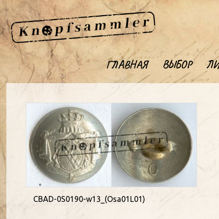
ГЛАВНАЯ
ВЫБОР
ЛИ
CBAD-0S0190-w13_(Osa01L01)