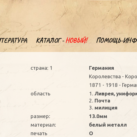
ТЕРАТУРА
КАТАЛОГ -
НОВЫЙ!
ПОМОЩЬ-ИНФ
страна: 1
Германия
Kоролевства - Кор
1871 - 1918 - Герм
oбласть
1.
Ливрея, униформ
2.
Почта
3.
милиция
размер:
13.0мм
материал:
белый металл
печать
O