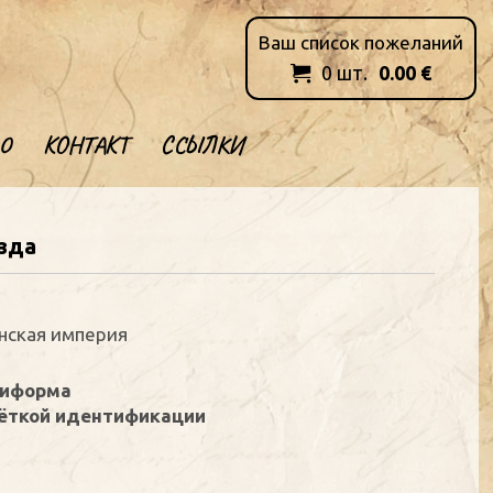
Ваш список пожеланий
0
шт.
0.00
€

О
КОНТАКТ
ССЫЛКИ
зда
анская империя
ниформа
чёткой идентификации