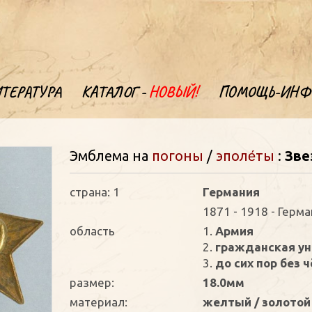
ТЕРАТУРА
КАТАЛОГ -
НОВЫЙ!
ПОМОЩЬ-ИНФ
Эмблема на
погоны
/
эполе́ты
:
Зве
страна: 1
Германия
1871 - 1918 - Герм
oбласть
1.
Армия
2.
гражданская у
3.
до сих пор без 
размер:
18.0мм
материал:
желтый / золотой