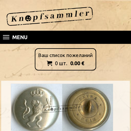
MENU
Ваш список пожеланий
0
шт.
0.00
€
