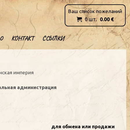
Ваш список пожеланий
0
шт.
0.00
€

О
КОНТАКТ
ССЫЛКИ
анская империя
альная администрация
для обмена или продажи