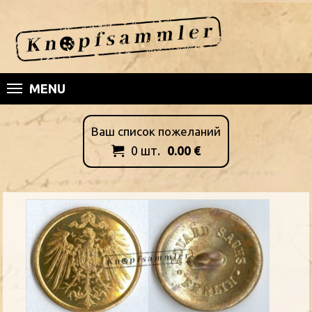
MENU
Ваш список пожеланий
0
шт.
0.00
€
