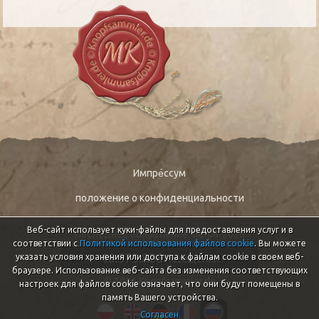
Импре́ссум
положение о конфиденциальности
Веб-сайт использует куки-файлы для предоставления услуг и в
Последнее обновление: 08-08-2026
соответствии с
Политикой использования файлов cookie
. Вы можете
46.575.806
указать условия хранения или доступа к файлам cookie в своем веб-
Посещений
браузере. Использование веб-сайта без изменения соответствующих
© 2026 Knopfsammler.de
настроек для файлов cookie означает, что они будут помещены в
память Вашего устройства.
Согласен