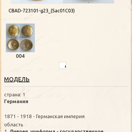
CBAD-723101-g23_(Sac01C03)
004
MОДЕЛЬ
страна: 1
Германия
1871 - 1918 - Германская империя
oбласть
1.
Ливрея, униформа - государственное