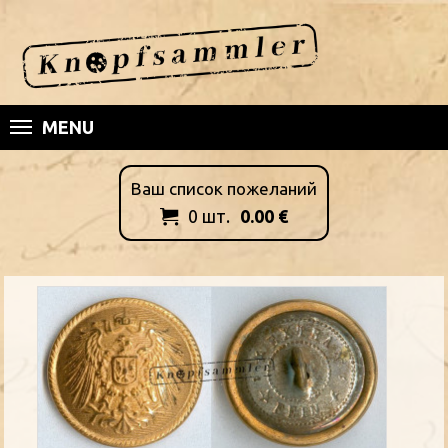
MENU
Ваш список пожеланий
0
шт.
0.00
€
