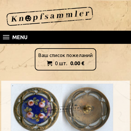
MENU
Ваш список пожеланий
0
шт.
0.00
€
