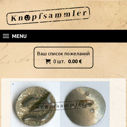
MENU
Ваш список пожеланий
0
шт.
0.00
€
