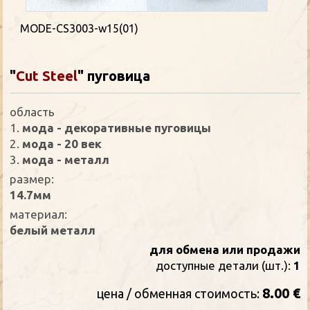
MODE-CS3003-w15(01)
"
Cut Steel
"
пуговица
oбласть
1.
мода - декоративные пуговицы
2.
мода - 20 век
3.
мода - металл
размер:
14.7мм
материал:
белый металл
для обмена или продажи
доступные детали (шт.):
1
8.00 €
цена / oбменная стоимость: