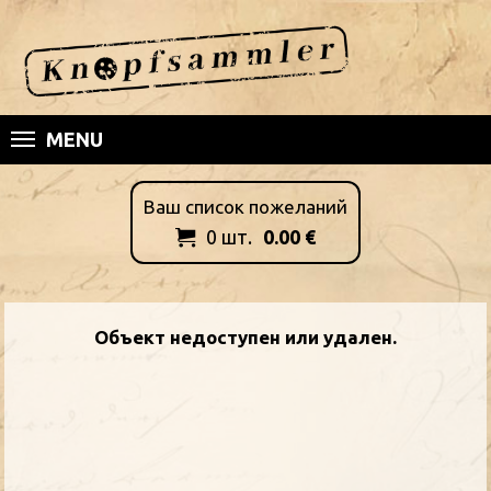
MENU
Ваш список пожеланий
0
шт.
0.00
€

Oбъект недоступен или удален.