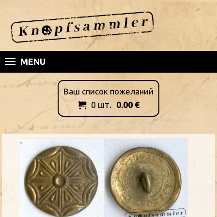
MENU
Ваш список пожеланий
0
шт.
0.00
€
