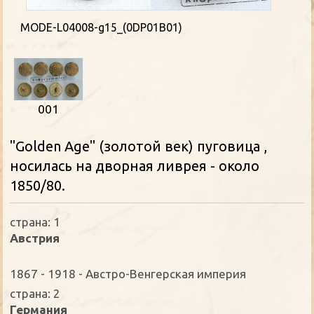
MODE-L04008-g15_(0DP01B01)
001
"Golden Age" (золотой век) пуговица ,
носилась на дворная ливрея - около
1850/80.
страна: 1
Австрия
1867 - 1918 - Австро-Венгерская империя
страна: 2
Германия