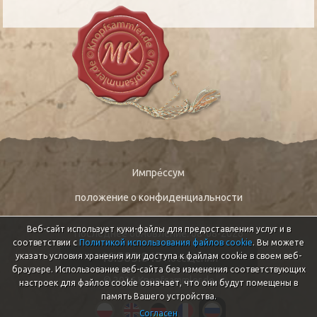
Импре́ссум
положение о конфиденциальности
Веб-сайт использует куки-файлы для предоставления услуг и в
Последнее обновление: 08-08-2026
соответствии с
Политикой использования файлов cookie
. Вы можете
46.583.843
указать условия хранения или доступа к файлам cookie в своем веб-
Посещений
браузере. Использование веб-сайта без изменения соответствующих
© 2026 Knopfsammler.de
настроек для файлов cookie означает, что они будут помещены в
память Вашего устройства.
Согласен