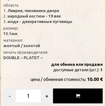
oбласть
1.
Ливрея, чиновники двора
2.
народный костюм - 19 век
3.
мода - декоративные пуговицы
размер:
15.1мм
материал:
желтый / золотой
печать производителя:
DOUBLE ~ PLATET ~
для обмена или продажи
доступные детали (шт.):
1
10.00 €
цена / oбменная стоимость:
-
+