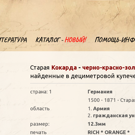
ТЕРАТУРА
КАТАЛОГ -
НОВЫЙ!
ПОМОЩЬ-ИНФ
Старая
Кокарда
-
черно-красно-зо
найденные в дециметровой купечес
страна: 1
Германия
1500 - 1871 - Стар
oбласть
1.
Армия
2.
гражданская у
размер:
12.3мм
печать
RICH * ORANGE *