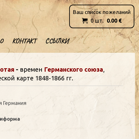
Ваш список пожеланий
0
шт.
0.00
€

О
КОНТАКТ
ССЫЛКИ
лотая
-
времен
Германского союза
,
кой карте 1848-1866 гг.
ая Германия
ниформа