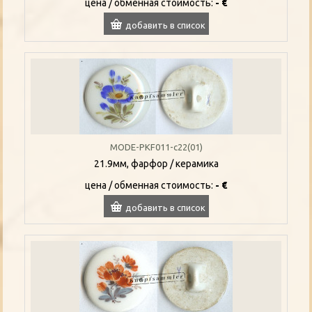
цена / oбменная стоимость:
- €
добавить в список
MODE-PKF011-c22(01)
21.9мм, фарфор / керамика
цена / oбменная стоимость:
- €
добавить в список