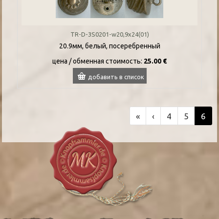
TR-D-3S0201-w20,9x24(01)
20.9мм, белый, посеребренный
цена / oбменная стоимость:
25.00 €
добавить в список
«
‹
4
5
6