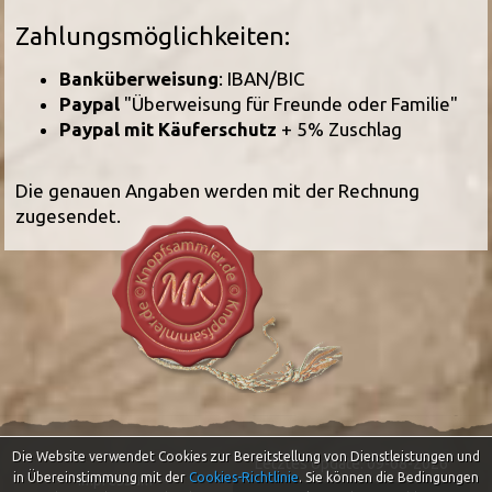
Zahlungsmöglichkeiten:
Banküberweisung
: IBAN/BIC
Paypal
"Überweisung für Freunde oder Familie"
Paypal mit Käuferschutz
+ 5% Zuschlag
Die genauen Angaben werden mit der Rechnung
zugesendet.
Die Website verwendet Cookies zur Bereitstellung von Dienstleistungen und
Letztes Update: 09-08-2026
in Übereinstimmung mit der
Cookies-Richtlinie
.
Sie können die Bedingungen
Impressum