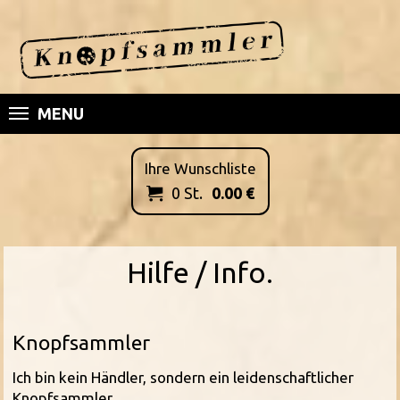
MENU
Ihre Wunschliste
0
St.
0.00
€

Hilfe / Info.
Knopfsammler
Ich bin kein Händler, sondern ein leidenschaftlicher
Knopfsammler.