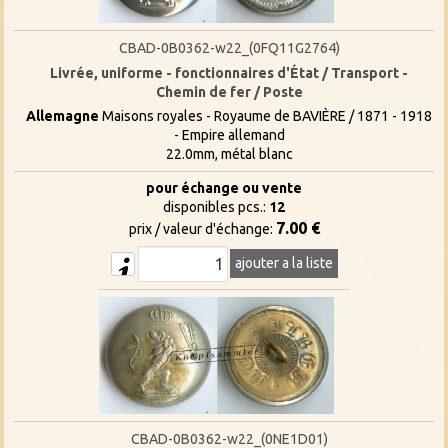
CBAD-0B0362-w22_(0FQ11G2764)
Livrée, uniforme - fonctionnaires d'État / Transport -
Chemin de fer / Poste
Allemagne
Maisons royales - Royaume de BAVIÈRE / 1871 - 1918
- Empire allemand
22.0mm, métal blanc
pour échange ou vente
disponibles pcs.:
12
7.00 €
prix / valeur d'échange:
ajouter a la liste
CBAD-0B0362-w22_(0NE1D01)