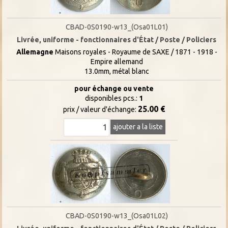
CBAD-0S0190-w13_(Osa01L01)
Livrée, uniforme - fonctionnaires d'État / Poste / Policiers
Allemagne
Maisons royales - Royaume de SAXE / 1871 - 1918 -
Empire allemand
13.0mm, métal blanc
pour échange ou vente
disponibles pcs.:
1
25.00 €
prix / valeur d'échange:
ajouter a la liste
CBAD-0S0190-w13_(Osa01L02)