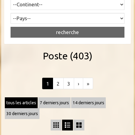
Poste (403)
1
2
3
›
»
tous les articles
7 derniers jours
14 derniers jours
30 derniers jours


