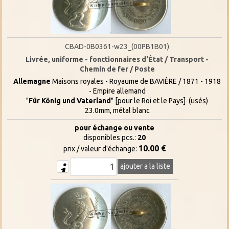
CBAD-0B0361-w23_(00PB1B01)
Livrée, uniforme - fonctionnaires d'État / Transport -
Chemin de fer / Poste
Allemagne
Maisons royales - Royaume de BAVIÈRE / 1871 - 1918
- Empire allemand
"
Für König und Vaterland
" [pour le Roi et le Pays] (usés)
23.0mm, métal blanc
pour échange ou vente
disponibles pcs.:
20
10.00 €
prix / valeur d'échange:
ajouter a la liste