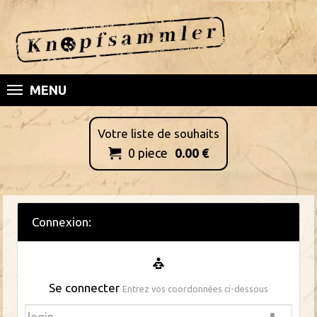
MENU
Votre liste de souhaits
0
piece
0.00
€

Connexion:
Se connecter
Entrez vos coordonnées ci-dessous