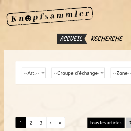
ACCUEIL
RECHERCHE
1
2
3
›
»
tous les articles