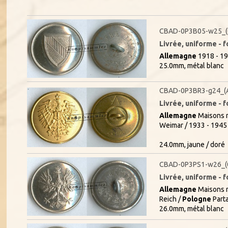
CBAD-0P3B05-w25_(
Livrée, uniforme - f
Allemagne
1918 - 19
25.0mm, métal blanc
CBAD-0P3BR3-g24_(
Livrée, uniforme - f
Allemagne
Maisons r
Weimar / 1933 - 1945
24.0mm, jaune / doré
CBAD-0P3PS1-w26_(
Livrée, uniforme - f
Allemagne
Maisons r
Reich /
Pologne
Parta
26.0mm, métal blanc