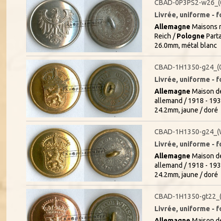
CBAD-0P3PS2-w26_(
Livrée, uniforme - f
Allemagne
Maisons r
Reich /
Pologne
Parta
26.0mm, métal blanc
CBAD-1H1350-g24_(
Livrée, uniforme - f
Allemagne
Maison de
allemand / 1918 - 19
24.2mm, jaune / doré
CBAD-1H1350-g24_(
Livrée, uniforme - f
Allemagne
Maison de
allemand / 1918 - 19
24.2mm, jaune / doré
CBAD-1H1350-gt22_
Livrée, uniforme - f
Allemagne
Maison de