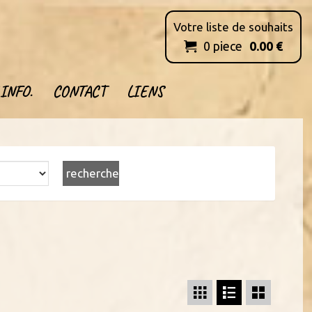
Votre liste de souhaits
0
piece
0.00
€

INFO.
CONTACT
LIENS


