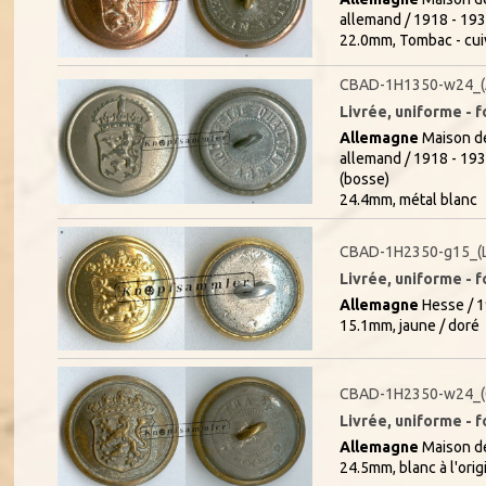
allemand / 1918 - 19
22.0mm, Tombac - cui
CBAD-1H1350-w24_(
Livrée, uniforme - f
Allemagne
Maison de
allemand / 1918 - 19
(bosse)
24.4mm, métal blanc
CBAD-1H2350-g15_(L
Livrée, uniforme - f
Allemagne
Hesse / 1
15.1mm, jaune / doré
CBAD-1H2350-w24_(
Livrée, uniforme - f
Allemagne
Maison de
24.5mm, blanc à l'orig