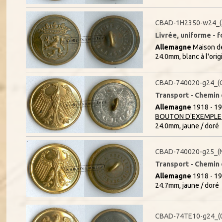
CBAD-1H2350-w24_(
Livrée, uniforme - f
Allemagne
Maison de
24.0mm, blanc à l'orig
CBAD-740020-g24_(O
Transport - Chemin d
Allemagne
1918 - 19
BOUTON D'EXEMPLE
24.0mm, jaune / doré
CBAD-740020-g25_(
Transport - Chemin d
Allemagne
1918 - 19
24.7mm, jaune / doré
CBAD-74TE10-g24_(