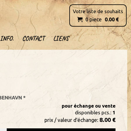
Votre liste de souhaits
0
piece
0.00
€

INFO.
CONTACT
LIENS
ØBENHAVN *
pour échange ou vente
disponibles pcs.:
1
8.00 €
prix / valeur d'échange: