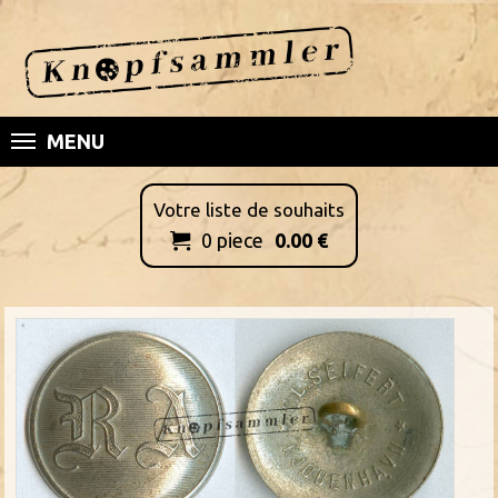
MENU
Votre liste de souhaits
0
piece
0.00
€
