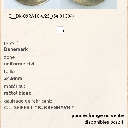
C__DK-09RA10-w25_(Sei01C04)
pays: 1
Danemark
zone
uniforme civil
taille:
24.9mm
matériau:
métal blanc
gaufrage du fabricant:
C.L. SEIFERT * KJØBENHAVN *
pour échange ou vente
disponibles pcs.:
1