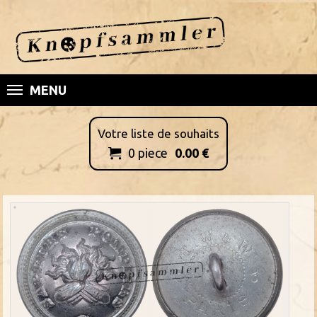
MENU
Votre liste de souhaits
0
piece
0.00
€
