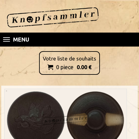
MENU
Votre liste de souhaits
0
piece
0.00
€
