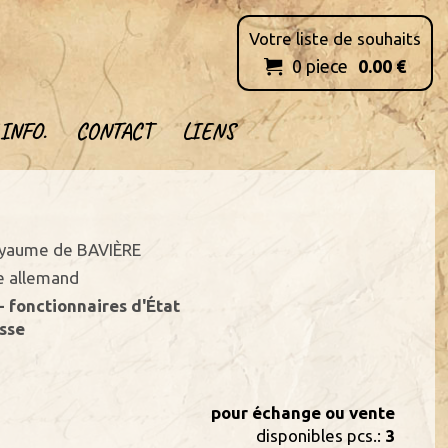
Votre liste de souhaits
0
piece
0.00
€

INFO.
CONTACT
LIENS
Royaume de BAVIÈRE
e allemand
- fonctionnaires d'État
sse
pour échange ou vente
disponibles pcs.:
3