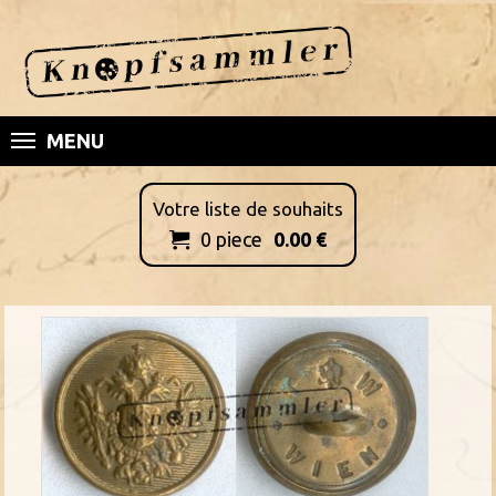
MENU
Votre liste de souhaits
0
piece
0.00
€
