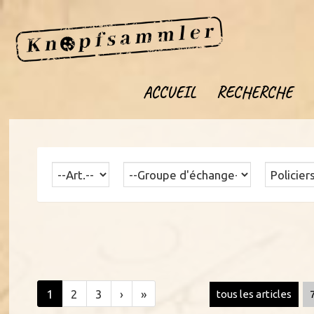
ACCUEIL
RECHERCHE
1
2
3
›
»
tous les articles