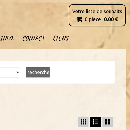
Votre liste de souhaits
0
piece
0.00
€

INFO.
CONTACT
LIENS


