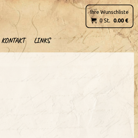
Ihre Wunschliste
0
St.
0.00
€

KONTAKT
LINKS