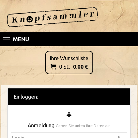
MENU
Ihre Wunschliste
0
St.
0.00
€

Einloggen:
Anmeldung
Geben Sie unten Ihre Daten ein