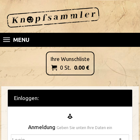
MENU
Ihre Wunschliste
0
St.
0.00
€

Einloggen:
Anmeldung
Geben Sie unten Ihre Daten ein