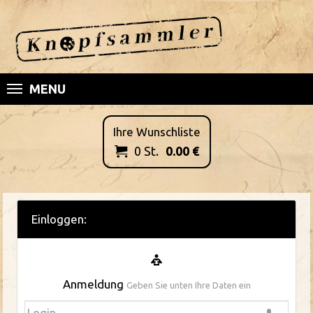
MENU
Ihre Wunschliste
0
St.
0.00
€

Einloggen:
Anmeldung
Geben Sie unten Ihre Daten ein