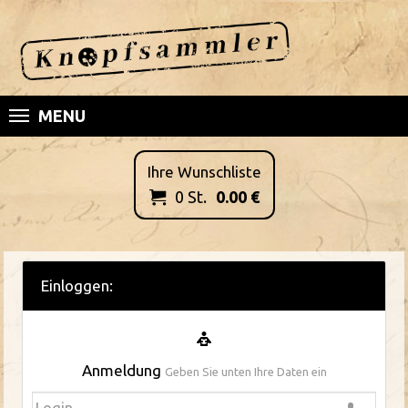
MENU
Ihre Wunschliste
0
St.
0.00
€

Einloggen:
Anmeldung
Geben Sie unten Ihre Daten ein