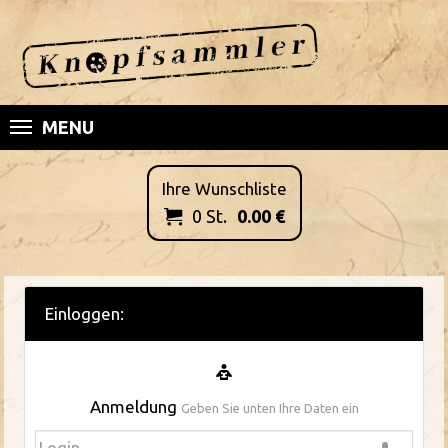
MENU
Ihre Wunschliste
0
St.
0.00
€

Einloggen:
Anmeldung
Geben Sie unten Ihre Daten ein