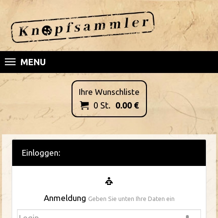
MENU
Ihre Wunschliste
0
St.
0.00
€

Einloggen:
Anmeldung
Geben Sie unten Ihre Daten ein