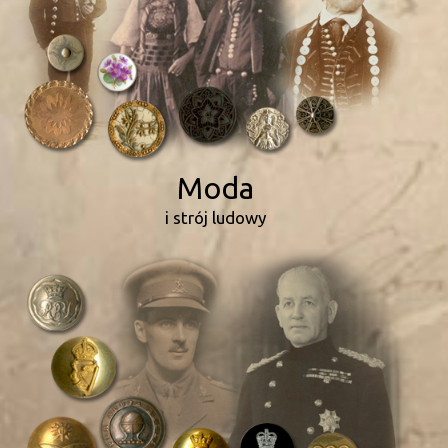
Moda
i strój ludowy