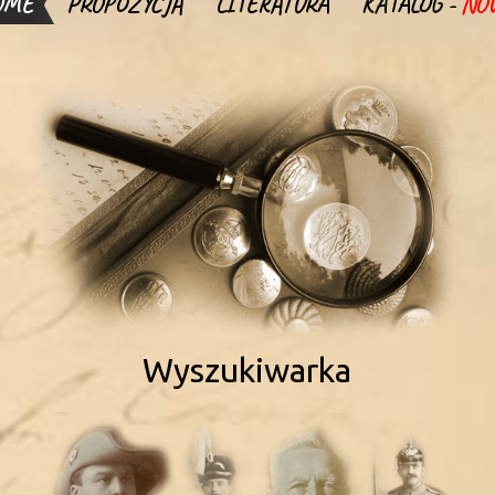
OME
PROPOZYCJA
LITERATURA
KATALOG -
NO
Wyszukiwarka