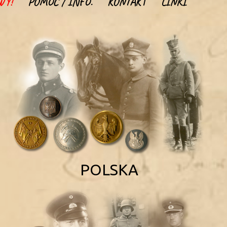
WY!
POMOC / INFO.
KONTAKT
LINKI
POLSKA