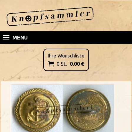
MENU
Ihre Wunschliste
0
St.
0.00
€
