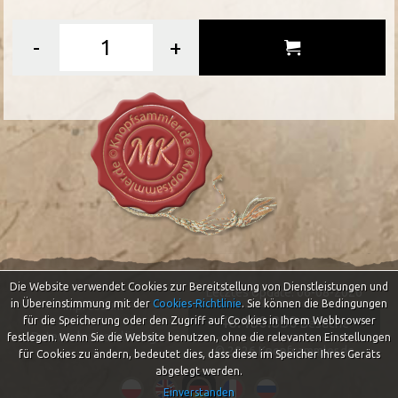
-
+
Die Website verwendet Cookies zur Bereitstellung von Dienstleistungen und
Letztes Update: 06-08-2026
in Übereinstimmung mit der
Cookies-Richtlinie
.
Sie können die Bedingungen
Impressum
46.480.850
für die Speicherung oder den Zugriff auf Cookies in Ihrem Webbrowser
Besuche
Datenschutzerklärung
festlegen. Wenn Sie die Website benutzen, ohne die relevanten Einstellungen
© 2026 Knopfsammler.de
für Cookies zu ändern, bedeutet dies, dass diese im Speicher Ihres Geräts
abgelegt werden.
Einverstanden