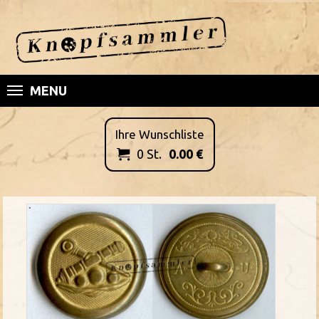
MENU
Ihre Wunschliste
0
St.
0.00
€
