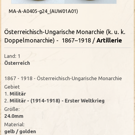
MA-A-A0405-g24_(AUW01A01)
Österreichisch-Ungarische Monarchie (k. u. k.
Doppelmonarchie) - 1867–1918 /
Artillerie
Land: 1
Österreich
1867 - 1918 - Österreichisch-Ungarische Monarchie
Gebiet
1.
Militär
2.
Militär - (1914-1918) - Erster Weltkrieg
Größe:
24.0mm
Material:
gelb / golden