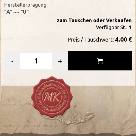
Herstellerprägung:
°A° ~~ °U°
zum Tauschen oder Verkaufen
Verfügbar St.:
1
4.00 €
Preis / Tauschwert:
-
+