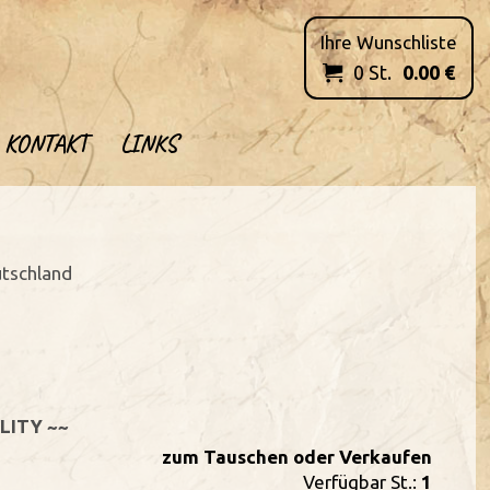
Ihre Wunschliste
0
St.
0.00
€

KONTAKT
LINKS
utschland
LITY ~~
zum Tauschen oder Verkaufen
Verfügbar St.:
1