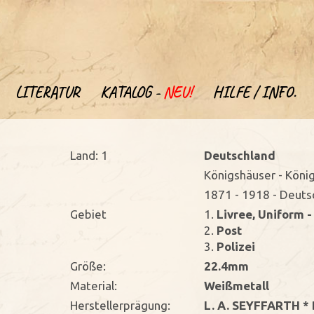
LITERATUR
KATALOG -
NEU!
HILFE / INFO.
Land: 1
Deutschland
Königshäuser - Köni
1871 - 1918 - Deuts
Gebiet
1.
Livree, Uniform 
2.
Post
3.
Polizei
Größe:
22.4mm
Material:
Weißmetall
Herstellerprägung:
L. A. SEYFFARTH *