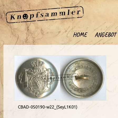
HOME
ANGEBOT
CBAD-0S0190-w22_(SeyL1K01)