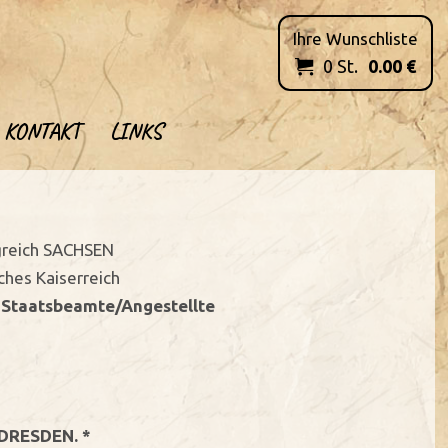
Ihre Wunschliste
0
St.
0.00
€

KONTAKT
LINKS
greich SACHSEN
ches Kaiserreich
- Staatsbeamte/Angestellte
 DRESDEN. *