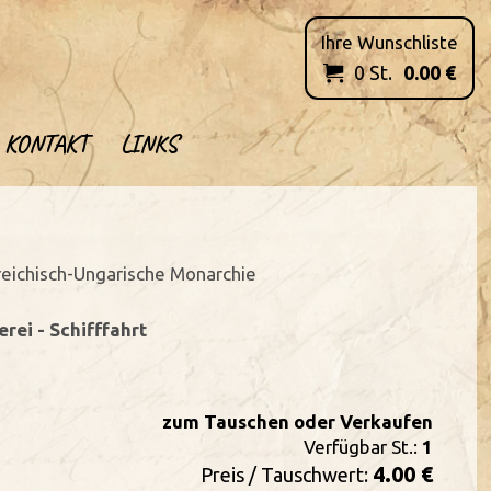
Ihre Wunschliste
0
St.
0.00
€

KONTAKT
LINKS
reichisch-Ungarische Monarchie
rei - Schifffahrt
zum Tauschen oder Verkaufen
Verfügbar St.:
1
4.00 €
Preis / Tauschwert: