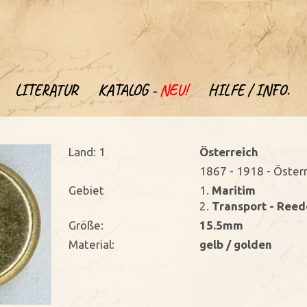
LITERATUR
KATALOG -
NEU!
HILFE / INFO.
Land: 1
Österreich
1867 - 1918 - Öster
Gebiet
1.
Maritim
2.
Transport - Reede
Größe:
15.5mm
Material:
gelb / golden